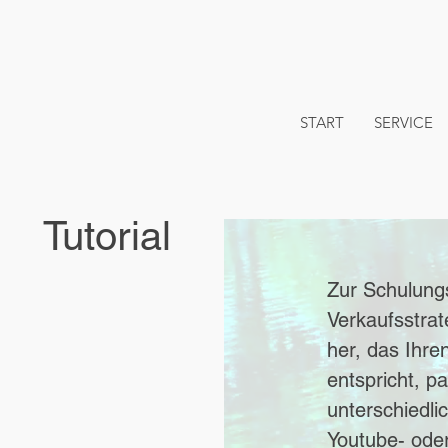
START
SERVICE
Tutorial
Zur Schulung
Verkaufsstrate
her,
das Ihre
entspricht, p
unterschiedli
Youtube- ode