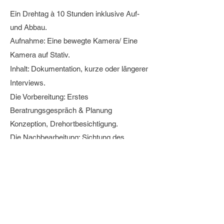
Ein Drehtag à 10 Stunden inklusive Auf-
und Abbau.
Aufnahme: Eine bewegte Kamera/ Eine
Kamera auf Stativ.
Inhalt: Dokumentation, kurze oder längerer
Interviews.
Die Vorbereitung: Erstes
Beratrungsgespräch & Planung
Konzeption, Drehortbesichtigung.
Die Nachbearbeitung: Sichtung des
gefilmten Materials, Schnitt, Farbkorrektur,
Musikbearbeitung, Titel, eventuell
Bauchbinden.
Inklusive zwei Feedbackschleifen.
Preis: 2200€
Finale Videolänge: bis zu 2 Stunden